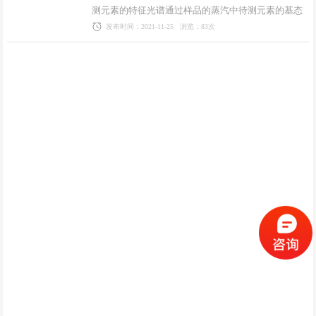
测元素的特征光谱通过样品的蒸汽中待测元素的基态
原子所吸收，由发射光谱被减弱的程度，进而求得样
发布时间：2021-11-25 浏览：83次
品中待测元素的含量。接下来......